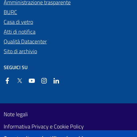
Amministrazione trasparente
BURC
Casa di vetro
Atti di notifica
Qualità Datacenter
Sito di archivio
SEGUICI SU
Facebook
Twitter
YouTube
Instagram
Linkedin
Useful links section
Footer First
Note legali
Informativa Privacy e Cookie Policy