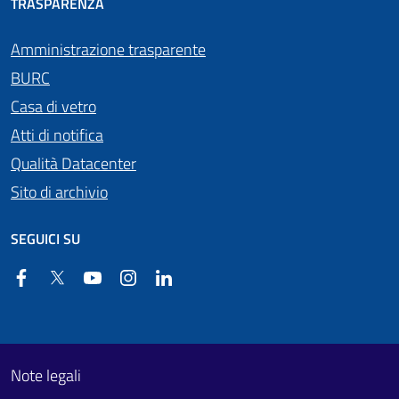
TRASPARENZA
Amministrazione trasparente
BURC
Casa di vetro
Atti di notifica
Qualità Datacenter
Sito di archivio
SEGUICI SU
Facebook
Twitter
YouTube
Instagram
Linkedin
Useful links section
Footer First
Note legali