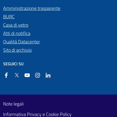
Amministrazione trasparente
BURC
Casa di vetro
Atti di notifica
Qualità Datacenter
Sito di archivio
SEGUICI SU
Facebook
Twitter
YouTube
Instagram
Linkedin
Useful links section
Footer First
Note legali
Informativa Privacy e Cookie Policy