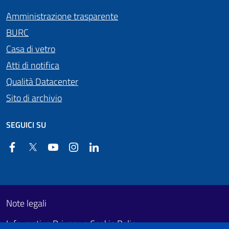
Amministrazione trasparente
BURC
Casa di vetro
Atti di notifica
Qualità Datacenter
Sito di archivio
SEGUICI SU
Facebook
Twitter
YouTube
Instagram
Linkedin
Useful links section
Footer First
Note legali
Informativa Privacy e Cookie Policy