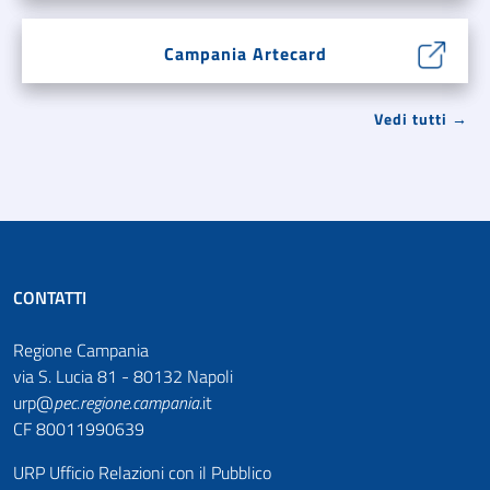
Campania Artecard
Vedi tutti →
CONTATTI
Regione Campania
via S. Lucia 81 - 80132 Napoli
urp@
pec
.
regione.campania
.it
CF 80011990639
URP Ufficio Relazioni con il Pubblico