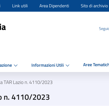
i
Link utili
Area Dipendenti
Sito di archivio
mpania
ia
Seguic
Aree Tematic
azione
Informazioni Utili
za TAR Lazio n. 4110/2023
o n. 4110/2023