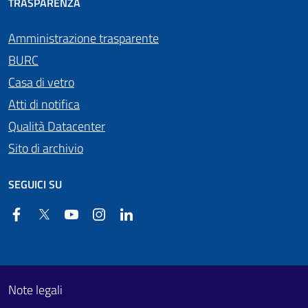
TRASPARENZA
Amministrazione trasparente
BURC
Casa di vetro
Atti di notifica
Qualità Datacenter
Sito di archivio
SEGUICI SU
Facebook
Twitter
YouTube
Instagram
Linkedin
Useful links section
Footer First
Note legali