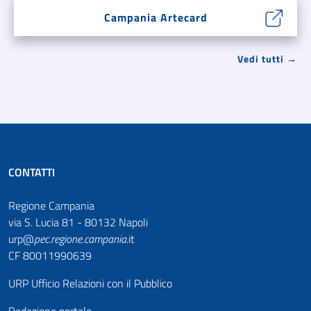
Campania Artecard
Vedi tutti →
CONTATTI
Regione Campania
via S. Lucia 81 - 80132 Napoli
urp@
pec
.
regione.campania
.it
CF 80011990639
URP Ufficio Relazioni con il Pubblico