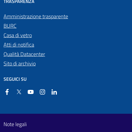
TRASPARENZA
Amministrazione trasparente
BURC
Casa di vetro
Atti di notifica
Qualità Datacenter
Sito di archivio
SEGUICI SU
Facebook
Twitter
YouTube
Instagram
Linkedin
Useful links section
Footer First
Note legali