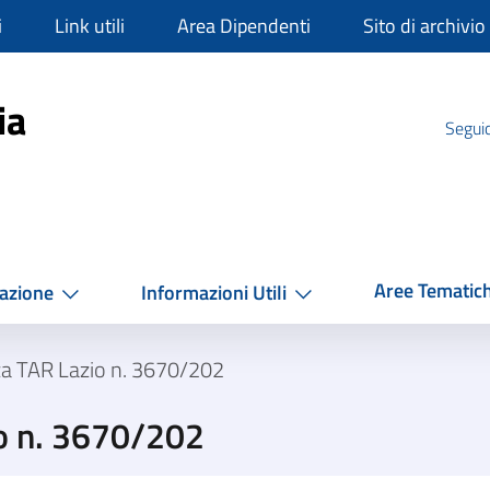
i
Link utili
Area Dipendenti
Sito di archivio
mpania
ia
Seguic
Aree Tematic
azione
Informazioni Utili
za TAR Lazio n. 3670/202
o n. 3670/202