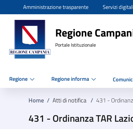
Slim
Amministrazione trasparente
Servizi digital
Regione Ca
Regione Campan
Portale Istituzionale
Regione
Regione informa
Comunic
Home
/
Atti di notifica
/
431 - Ordinan
431 - Ordinanza TAR Lazi