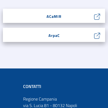
ACaMIR
ArpaC
CONTATTI
Regione Campania
via S. Lucia 81 - 80132 Napoli