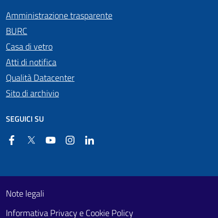
Amministrazione trasparente
BURC
Casa di vetro
Atti di notifica
Qualità Datacenter
Sito di archivio
SEGUICI SU
Facebook
Twitter
YouTube
Instagram
Linkedin
Useful links section
Footer First
Note legali
Informativa Privacy e Cookie Policy