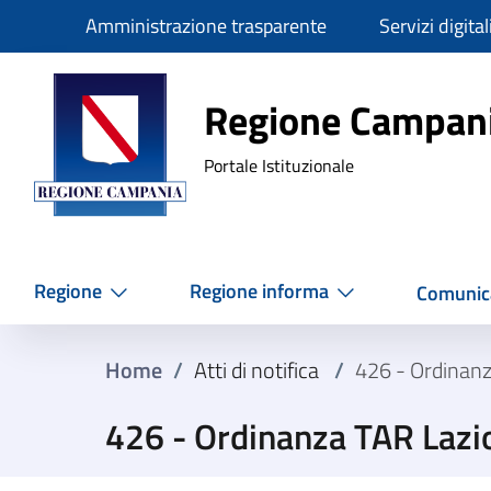
Slim
Amministrazione trasparente
Servizi digital
Regione Ca
Regione Campan
Portale Istituzionale
Regione
Regione informa
Comunic
Home
/
Atti di notifica
/
426 - Ordinan
426 - Ordinanza TAR Lazi