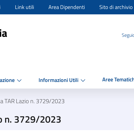
i
Link utili
Area Dipendenti
Sito di archivio
mpania
ia
Seguic
Aree Tematic
azione
Informazioni Utili
za TAR Lazio n. 3729/2023
o n. 3729/2023