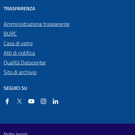
TRASPARENZA
Amministrazione trasparente
BURC
Casa di vetro
Atti di notifica
Qualità Datacenter
Sito di archivio
SEGUICI SU
Facebook
Twitter
YouTube
Instagram
Linkedin
Useful links section
Footer First
Note legali