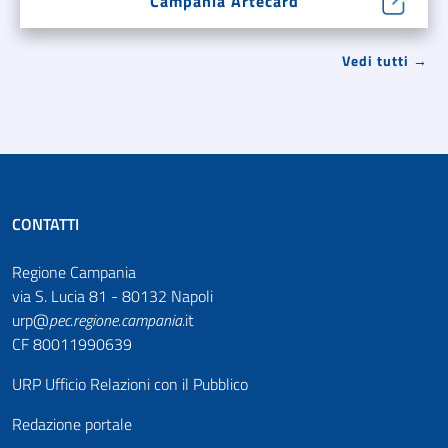
Campania Artecard
Vedi tutti →
CONTATTI
Regione Campania
via S. Lucia 81 - 80132 Napoli
urp@
pec
.
regione.campania
.it
CF 80011990639
URP Ufficio Relazioni con il Pubblico
Redazione portale