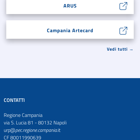
ARUS
Campania Artecard
Vedi tutti →
CONTATTI
Regione Campania
via S. Lucia 81 - 80132 Napoli
urp@
pec
.
regione.campania
.it
CF 80011990639