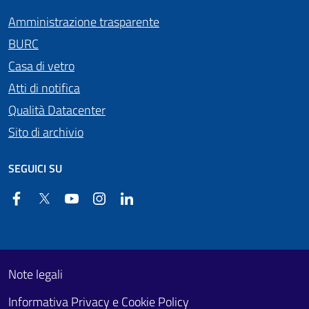
Amministrazione trasparente
BURC
Casa di vetro
Atti di notifica
Qualità Datacenter
Sito di archivio
SEGUICI SU
Facebook
Twitter
YouTube
Instagram
Linkedin
Useful links section
Footer First
Note legali
Informativa Privacy e Cookie Policy