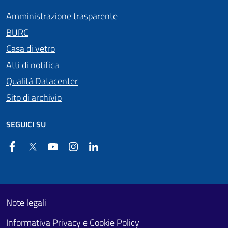
Amministrazione trasparente
BURC
Casa di vetro
Atti di notifica
Qualità Datacenter
Sito di archivio
SEGUICI SU
Facebook
Twitter
YouTube
Instagram
Linkedin
Useful links section
Footer First
Note legali
Informativa Privacy e Cookie Policy