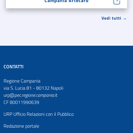
Campania Artecard
Vedi tutti →
CONTATTI
Regione Campania
via S. Lucia 81 - 80132 Napoli
urp@
pec
.
regione.campania
.it
CF 80011990639
URP Ufficio Relazioni con il Pubblico
Redazione portale