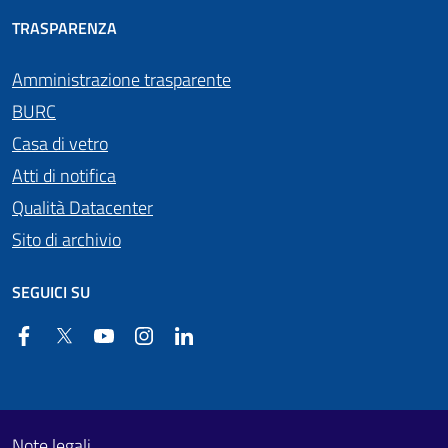
TRASPARENZA
Amministrazione trasparente
BURC
Casa di vetro
Atti di notifica
Qualità Datacenter
Sito di archivio
SEGUICI SU
Facebook
Twitter
YouTube
Instagram
Linkedin
Useful links section
Footer First
Note legali