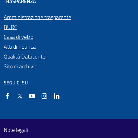
TRASPARENZA
Amministrazione trasparente
BURC
Casa di vetro
Atti di notifica
Qualità Datacenter
Sito di archivio
SEGUICI SU
Facebook
Twitter
YouTube
Instagram
Linkedin
Useful links section
Footer First
Note legali