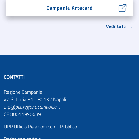
Campania Artecard
Vedi tutti →
CONTATTI
Regione Campania
via S. Lucia 81 - 80132 Napoli
urp@
pec
.
regione.campania
.it
CF 80011990639
URP Ufficio Relazioni con il Pubblico