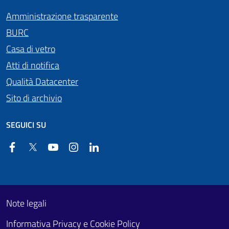
Amministrazione trasparente
BURC
Casa di vetro
Atti di notifica
Qualità Datacenter
Sito di archivio
SEGUICI SU
Facebook
Twitter
YouTube
Instagram
Linkedin
Useful links section
Footer First
Note legali
Informativa Privacy e Cookie Policy