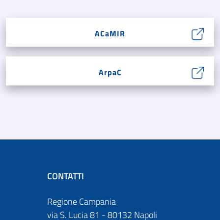
ACaMIR
ArpaC
CONTATTI
Regione Campania
via S. Lucia 81 - 80132 Napoli