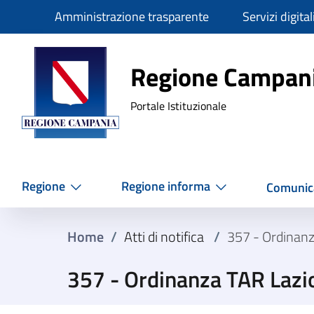
Slim
Amministrazione trasparente
Servizi digital
Regione Ca
Regione Campan
Portale Istituzionale
Regione
Regione informa
Comunic
Home
/
Atti di notifica
/
357 - Ordinan
357 - Ordinanza TAR Lazi