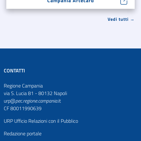
Campania Artecard
Vedi tutti →
CONTATTI
Regione Campania
via S. Lucia 81 - 80132 Napoli
urp@
pec
.
regione.campania
.it
CF 80011990639
URP Ufficio Relazioni con il Pubblico
Redazione portale