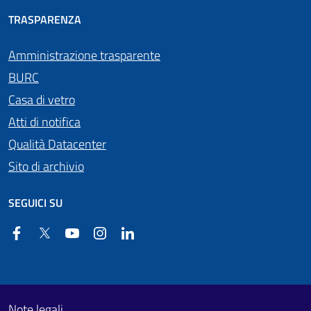
TRASPARENZA
Amministrazione trasparente
BURC
Casa di vetro
Atti di notifica
Qualità Datacenter
Sito di archivio
SEGUICI SU
Facebook
Twitter
YouTube
Instagram
Linkedin
Useful links section
Footer First
Note legali