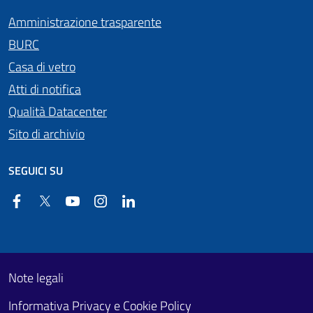
Amministrazione trasparente
BURC
Casa di vetro
Atti di notifica
Qualità Datacenter
Sito di archivio
SEGUICI SU
Facebook
Twitter
YouTube
Instagram
Linkedin
Useful links section
Footer First
Note legali
Informativa Privacy e Cookie Policy