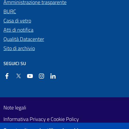
Amministrazione trasparente
BURC
Casa di vetro
Atti di notifica
Qualità Datacenter
Sito di archivio
SEGUICI SU
Facebook
Twitter
YouTube
Instagram
Linkedin
Useful links section
Footer First
Note legali
Informativa Privacy e Cookie Policy