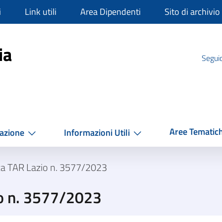
i
Link utili
Area Dipendenti
Sito di archivio
mpania
ia
Seguic
Aree Tematic
azione
Informazioni Utili
za TAR Lazio n. 3577/2023
o n. 3577/2023