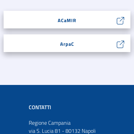
ACaMIR
ArpaC
CONTATTI
Regione Campania
via S. Lucia 81 - 80132 Napoli