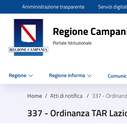
Slim
Amministrazione trasparente
Servizi digital
Regione Ca
Regione Campan
Portale Istituzionale
Regione
Regione informa
Comunic
Home
/
Atti di notifica
/
337 - Ordinan
337 - Ordinanza TAR Lazi