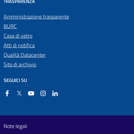
TRASPARENZA
Amministrazione trasparente
BURC
Casa di vetro
Atti di notifica
Qualità Datacenter
Sito di archivio
SEGUICI SU
Facebook
Twitter
YouTube
Instagram
Linkedin
Useful links section
Footer First
Note legali