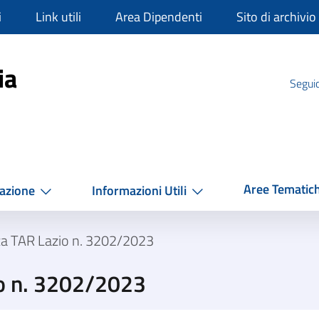
i
Link utili
Area Dipendenti
Sito di archivio
mpania
ia
Seguic
Aree Tematic
azione
Informazioni Utili
za TAR Lazio n. 3202/2023
o n. 3202/2023