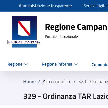
Slim
Amministrazione trasparente
Servizi digital
Regione Ca
Regione Campan
Portale Istituzionale
Regione
Regione informa
Comunic
Home
/
Atti di notifica
/
329 - Ordinan
329 - Ordinanza TAR Lazi