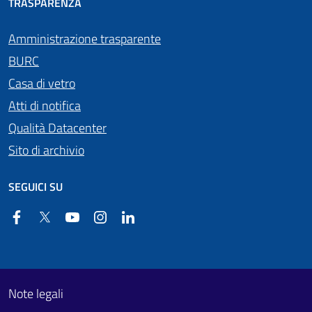
TRASPARENZA
Amministrazione trasparente
BURC
Casa di vetro
Atti di notifica
Qualità Datacenter
Sito di archivio
SEGUICI SU
Facebook
Twitter
YouTube
Instagram
Linkedin
Useful links section
Footer First
Note legali