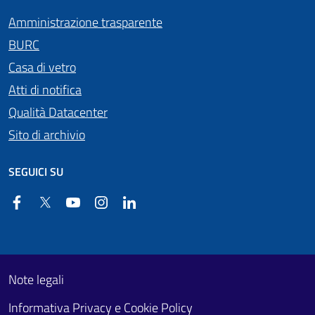
Amministrazione trasparente
BURC
Casa di vetro
Atti di notifica
Qualità Datacenter
Sito di archivio
SEGUICI SU
Facebook
Twitter
YouTube
Instagram
Linkedin
Useful links section
Footer First
Note legali
Informativa Privacy e Cookie Policy