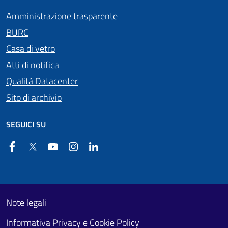
Amministrazione trasparente
BURC
Casa di vetro
Atti di notifica
Qualità Datacenter
Sito di archivio
SEGUICI SU
Facebook
Twitter
YouTube
Instagram
Linkedin
Useful links section
Footer First
Note legali
Informativa Privacy e Cookie Policy