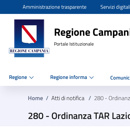
Slim
Amministrazione trasparente
Servizi digital
Regione Ca
Regione Campan
Portale Istituzionale
Regione
Regione informa
Comunic
Home
/
Atti di notifica
/
280 - Ordinan
280 - Ordinanza TAR Lazi