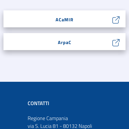
ACaMIR
ArpaC
CONTATTI
Regione Campania
via S. Lucia 81 - 80132 Napoli