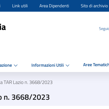
i
Link utili
Area Dipendenti
Sito di archivio
mpania
ia
Seguic
Aree Tematic
azione
Informazioni Utili
za TAR Lazio n. 3668/2023
o n. 3668/2023