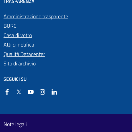
TRASPARENZA
Amministrazione trasparente
BURC
Casa di vetro
Atti di notifica
Qualità Datacenter
Sito di archivio
SEGUICI SU
Facebook
Twitter
YouTube
Instagram
Linkedin
Useful links section
Footer First
Note legali