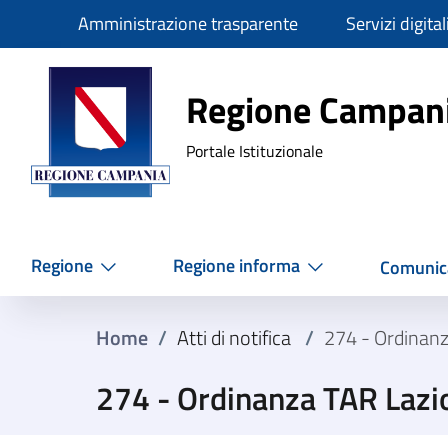
Slim
Amministrazione trasparente
Servizi digital
Regione Ca
Regione Campan
Portale Istituzionale
Regione
Regione informa
Comunic
Home
/
Atti di notifica
/
274 - Ordinan
274 - Ordinanza TAR Lazi