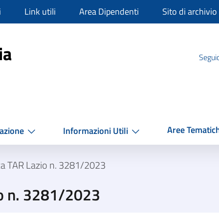
i
Link utili
Area Dipendenti
Sito di archivio
mpania
ia
Seguic
Aree Tematic
azione
Informazioni Utili
za TAR Lazio n. 3281/2023
o n. 3281/2023