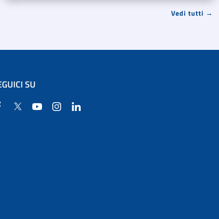
Vedi tutti →
EGUICI SU
Facebook
Twitter
YouTube
Instagram
Linkedin