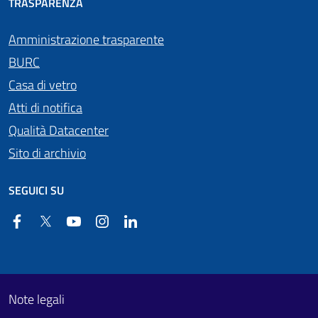
TRASPARENZA
Amministrazione trasparente
BURC
Casa di vetro
Atti di notifica
Qualità Datacenter
Sito di archivio
SEGUICI SU
Facebook
Twitter
YouTube
Instagram
Linkedin
Useful links section
Footer First
Note legali