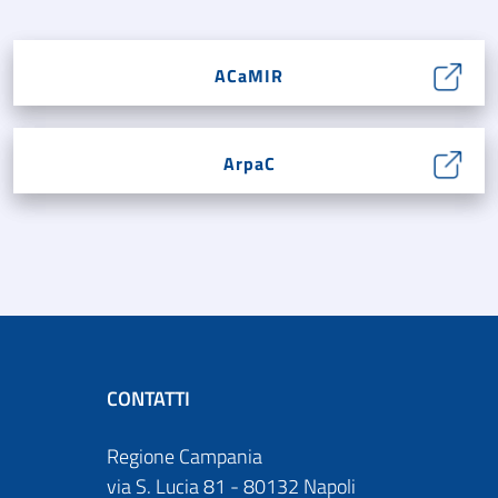
ACaMIR
ArpaC
CONTATTI
Regione Campania
via S. Lucia 81 - 80132 Napoli