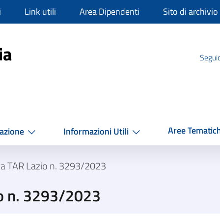
i
Link utili
Area Dipendenti
Sito di archivio
mpania
ia
Seguic
Aree Tematic
azione
Informazioni Utili
za TAR Lazio n. 3293/2023
o n. 3293/2023