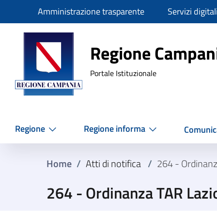
Slim
Amministrazione trasparente
Servizi digital
Regione Ca
Regione Campan
Portale Istituzionale
Regione
Regione informa
Comunic
Home
/
Atti di notifica
/
264 - Ordinan
264 - Ordinanza TAR Lazi