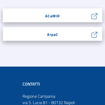
ACaMIR
ArpaC
CONTATTI
Regione Campania
via S. Lucia 81 - 80132 Napoli