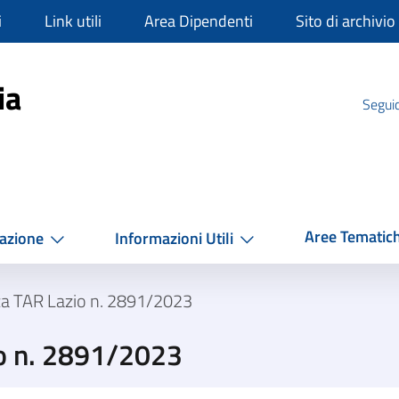
i
Link utili
Area Dipendenti
Sito di archivio
mpania
ia
Seguic
Aree Tematic
azione
Informazioni Utili
za TAR Lazio n. 2891/2023
o n. 2891/2023