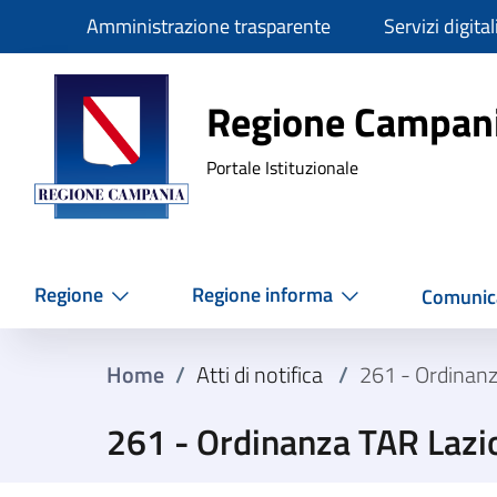
Slim
Amministrazione trasparente
Servizi digital
Regione Ca
Regione Campan
Portale Istituzionale
Regione
Regione informa
Comunic
Home
/
Atti di notifica
/
261 - Ordinan
261 - Ordinanza TAR Lazi