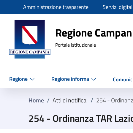
Slim
Amministrazione trasparente
Servizi digital
Regione Ca
Regione Campan
Portale Istituzionale
Regione
Regione informa
Comunic
Home
/
Atti di notifica
/
254 - Ordinan
254 - Ordinanza TAR Lazi