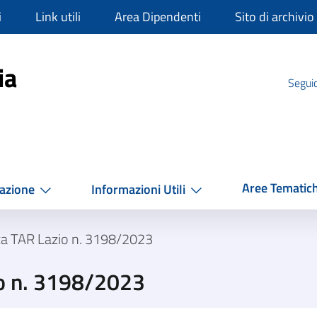
i
Link utili
Area Dipendenti
Sito di archivio
mpania
ia
Seguic
Aree Tematic
azione
Informazioni Utili
za TAR Lazio n. 3198/2023
o n. 3198/2023