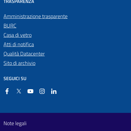
TRASPARENZA
Amministrazione trasparente
BURC
Casa di vetro
Atti di notifica
Qualità Datacenter
Sito di archivio
SEGUICI SU
Facebook
Twitter
YouTube
Instagram
Linkedin
Useful links section
Footer First
Note legali