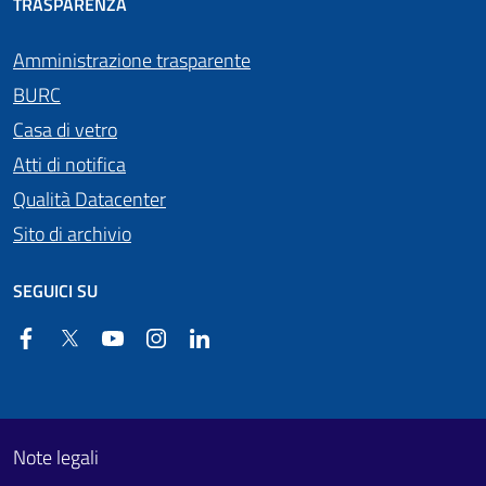
TRASPARENZA
Amministrazione trasparente
BURC
Casa di vetro
Atti di notifica
Qualità Datacenter
Sito di archivio
SEGUICI SU
Facebook
Twitter
YouTube
Instagram
Linkedin
Useful links section
Footer First
Note legali