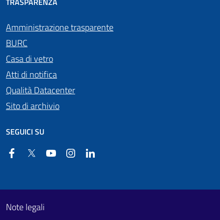
TRASPARENZA
Amministrazione trasparente
BURC
Casa di vetro
Atti di notifica
Qualità Datacenter
Sito di archivio
SEGUICI SU
Facebook
Twitter
YouTube
Instagram
Linkedin
Useful links section
Footer First
Note legali