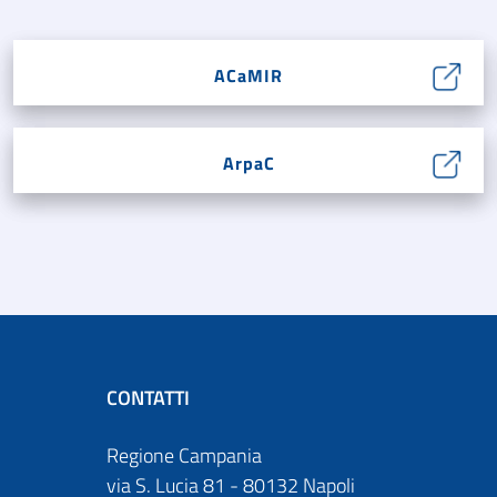
ACaMIR
ArpaC
CONTATTI
Regione Campania
via S. Lucia 81 - 80132 Napoli