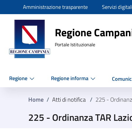
Slim
Amministrazione trasparente
Servizi digital
Regione Ca
Regione Campan
Portale Istituzionale
Regione
Regione informa
Comunic
Home
/
Atti di notifica
/
225 - Ordinan
225 - Ordinanza TAR Lazi