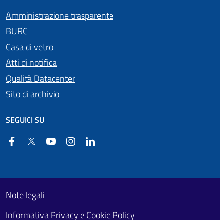
Amministrazione trasparente
BURC
Casa di vetro
Atti di notifica
Qualità Datacenter
Sito di archivio
SEGUICI SU
Facebook
Twitter
YouTube
Instagram
Linkedin
Useful links section
Footer First
Note legali
Informativa Privacy e Cookie Policy