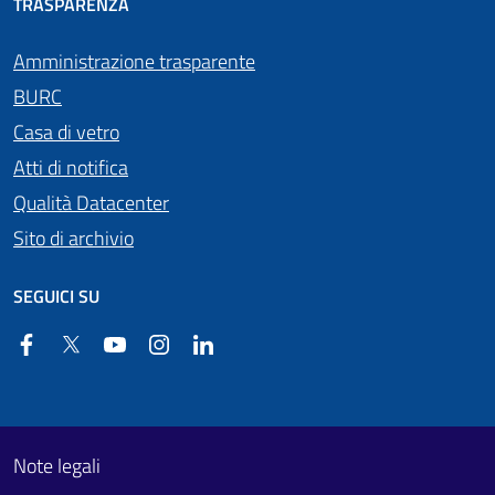
TRASPARENZA
Amministrazione trasparente
BURC
Casa di vetro
Atti di notifica
Qualità Datacenter
Sito di archivio
SEGUICI SU
Facebook
Twitter
YouTube
Instagram
Linkedin
Useful links section
Footer First
Note legali