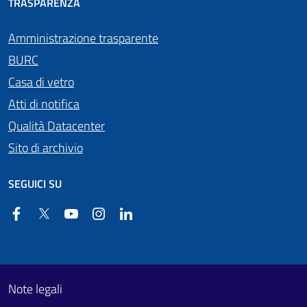
TRASPARENZA
Amministrazione trasparente
BURC
Casa di vetro
Atti di notifica
Qualità Datacenter
Sito di archivio
SEGUICI SU
Facebook
Twitter
YouTube
Instagram
Linkedin
Useful links section
Footer First
Note legali