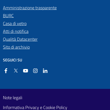
Amministrazione trasparente
BURC
Casa di vetro
Atti di notifica
Qualità Datacenter
Sito di archivio
SEGUICI SU
Facebook
Twitter
YouTube
Instagram
Linkedin
Useful links section
Footer First
Note legali
Informativa Privacy e Cookie Policy