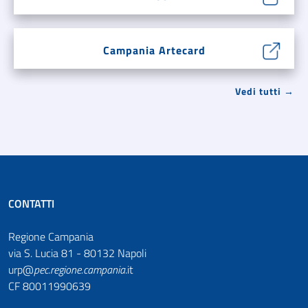
Campania Artecard
Vedi tutti →
CONTATTI
Regione Campania
via S. Lucia 81 - 80132 Napoli
urp@
pec
.
regione.campania
.it
CF 80011990639