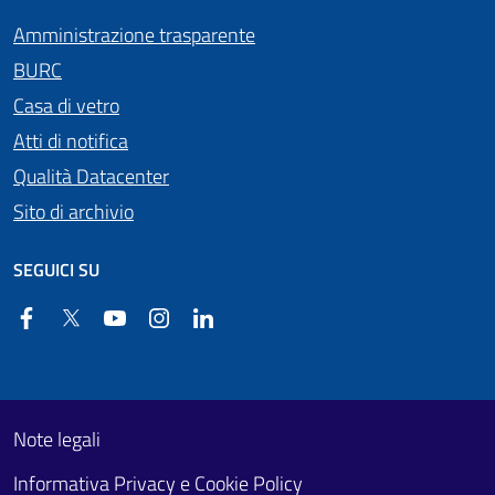
Amministrazione trasparente
BURC
Casa di vetro
Atti di notifica
Qualità Datacenter
Sito di archivio
SEGUICI SU
Facebook
Twitter
YouTube
Instagram
Linkedin
Useful links section
Footer First
Note legali
Informativa Privacy e Cookie Policy