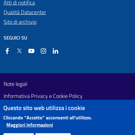
Atti di notifica
Qualità Datacenter
Sito di archivio
SEGUICI SU
Facebook
Twitter
YouTube
Instagram
Linkedin
Useful links section
Footer First
Note legali
Informativa Privacy e Cookie Policy
Questo sito web utilizza i cookie
Obiettivi di accessibilità
Cliccando "Accetto" acconsenti all'utilizzo.
Maggiori informazioni