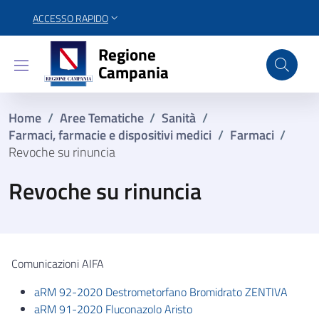
ACCESSO RAPIDO
Regione Campania
Regione
Campania
Home
/
Aree Tematiche
/
Sanità
/
Farmaci, farmacie e dispositivi medici
/
Farmaci
/
Revoche su rinuncia
Revoche su rinuncia
Comunicazioni AIFA
aRM 92-2020 Destrometorfano Bromidrato ZENTIVA
aRM 91-2020 Fluconazolo Aristo