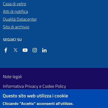
Casa di vetro
Atti di notifica
Qualità Datacenter
Sito di archivio
SEGUICI SU
Facebook
Twitter
YouTube
Instagram
Linkedin
Useful links section
Footer First
Note legali
Informativa Privacy e Cookie Policy
Questo sito web utilizza i cookie
Obiettivi di accessibilità
Cliccando "Accetto" acconsenti all'utilizzo.